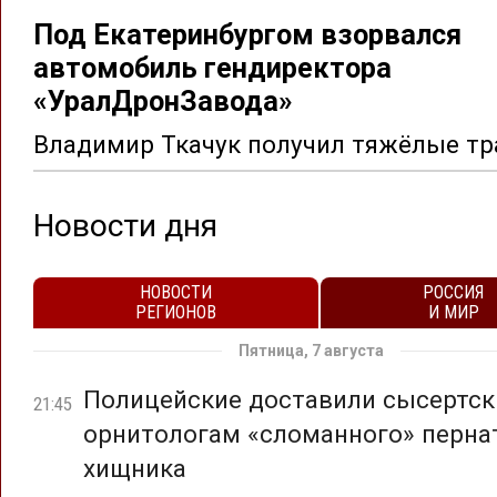
Под Екатеринбургом взорвался
автомобиль гендиректора
«УралДронЗавода»
Владимир Ткачук получил тяжёлые т
Новости дня
НОВОСТИ
РОССИЯ
РЕГИОНОВ
И МИР
Пятница, 7 августа
Полицейские доставили сысертс
21:45
орнитологам «сломанного» перна
хищника